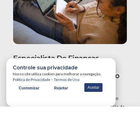
Especialista De Finanças
Recomenda Revisão Do
Controle sua privacidade
Orçamento Para Evitar Aperto
Nosso site utiliza cookies para melhorar a navegação.
Política de Privacidade
–
Termos de Uso
No Fim Do Ano
Aceitar
Customizar
Rejeitar
Especialistas em finanças recomendam uma revisão
urgente no planejamento orçamentário neste início de
segundo semestre para reajustar metas perdidas e …
VER MAIS NOTÍCIAS