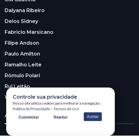
Dalyana Ribeiro
Delos Sidney
Fabricio Marsicano
Filipe Andson
Paulo Amilton
Ramalho Leite
Rômulo Polari
Rui Leitão
Controle sua privacidade
Walter Santos
Nosso site utiliza cookies para melhorar a navegação.
Política de Privacidade
–
Termos de Uso
ASSINE A NOSSA NEWSLETTER!
Aceitar
Customizar
Rejeitar