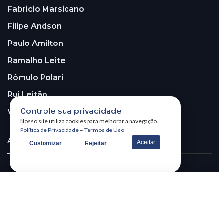
Fabricio Marsicano
Filipe Andson
Paulo Amilton
Ramalho Leite
Rômulo Polari
Rui Leitão
Controle sua privacidade
Walter Santos
Nosso site utiliza cookies para melhorar a navegação.
Política de Privacidade
–
Termos de Uso
ASSINE A NOSSA NEWSLETTER!
Aceitar
Customizar
Rejeitar
Receba nossa newsletter