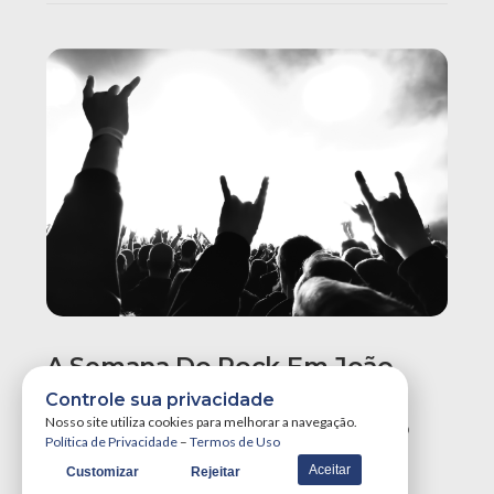
A Semana Do Rock Em João
Pessoa Promete Um Dos
Controle sua privacidade
Maiores Finais De Semana Do
Nosso site utiliza cookies para melhorar a navegação.
Política de Privacidade
–
Termos de Uso
Ano!
Aceitar
Customizar
Rejeitar