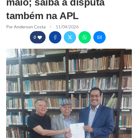
maio; saiba a disputa
também na APL
Por
Anderson Costa
11/04/2026
0