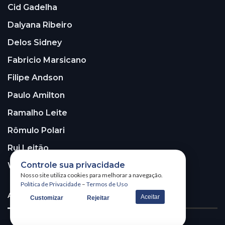
Cid Gadelha
Dalyana Ribeiro
Delos Sidney
Fabricio Marsicano
Filipe Andson
Paulo Amilton
Ramalho Leite
Rômulo Polari
Rui Leitão
Controle sua privacidade
Walter Santos
Nosso site utiliza cookies para melhorar a navegação.
Política de Privacidade
–
Termos de Uso
ASSINE A NOSSA NEWSLETTER!
Aceitar
Customizar
Rejeitar