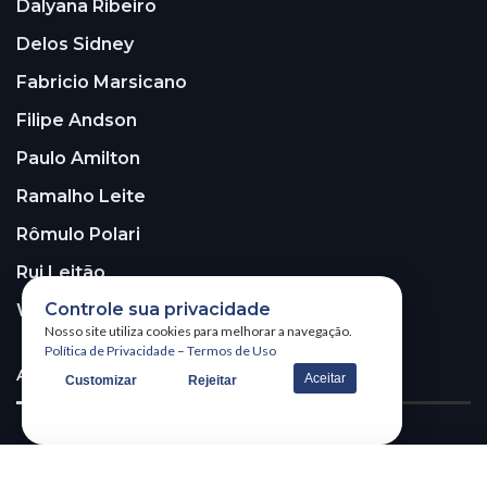
Dalyana Ribeiro
Delos Sidney
Fabricio Marsicano
Filipe Andson
Paulo Amilton
Ramalho Leite
Rômulo Polari
Rui Leitão
Controle sua privacidade
Walter Santos
Nosso site utiliza cookies para melhorar a navegação.
Política de Privacidade
–
Termos de Uso
ASSINE A NOSSA NEWSLETTER!
Aceitar
Customizar
Rejeitar
Receba nossa newsletter