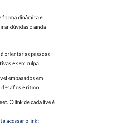
De forma dinâmica e
irar dúvidas e ainda
 é orientar as pessoas
ivas e sem culpa.
dável embasados em
 desafios e ritmo.
t. O link de cada live é
a acessar o link: