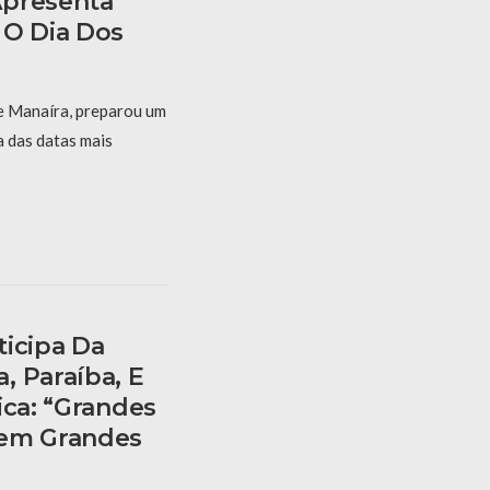
Apresenta
 O Dia Dos
e Manaíra, preparou um
 das datas mais
ticipa Da
, Paraíba, E
ica: “grandes
cem Grandes