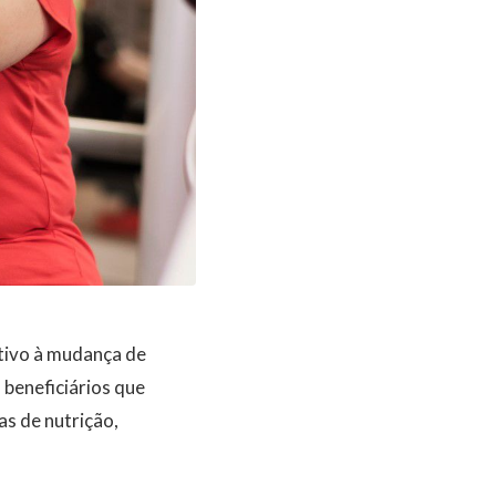
ntivo à mudança de
 beneficiários que
as de nutrição,