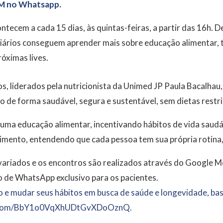
M no Whatsapp.
ntecem a cada 15 dias, às quintas-feiras, a partir das 16h. 
iciários conseguem aprender mais sobre educação alimentar, t
róximas lives.
s, liderados pela nutricionista da Unimed JP Paula Bacalhau,
 de forma saudável, segura e sustentável, sem dietas restrit
 uma educação alimentar, incentivando hábitos de vida sau
lhimento, entendendo que cada pessoa tem sua própria rotina,
variados e os encontros são realizados através do Google Mee
o de WhatsApp exclusivo para os pacientes.
o e mudar seus hábitos em busca de saúde e longevidade, bast
pp.com/BbY1o0VqXhUDtGvXDoOznQ.