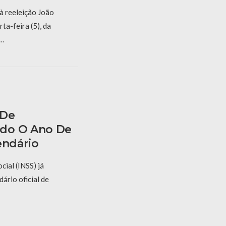
à reeleição João
ta-feira (5), da
 …
 De
do O Ano De
endário
cial (INSS) já
dário oficial de