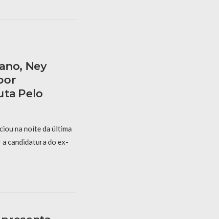
ano, Ney
bor
uta Pelo
iou na noite da última
r a candidatura do ex-