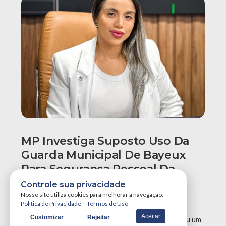
MP Investiga Suposto Uso Da
Guarda Municipal De Bayeux
Para Segurança Pessoal Da
Prefeita E Presidente Da
Controle sua privacidade
Nosso site utiliza cookies para melhorar a navegação.
Câmara Do Município
Política de Privacidade
–
Termos de Uso
Aceitar
Customizar
Rejeitar
O Ministério Público da Paraíba (MPPB) instaurou um