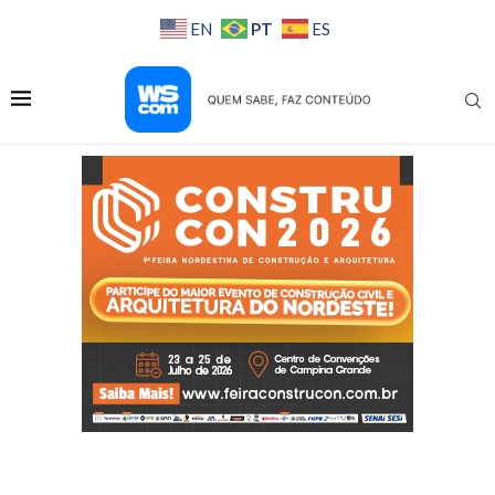
PT
EN
ES