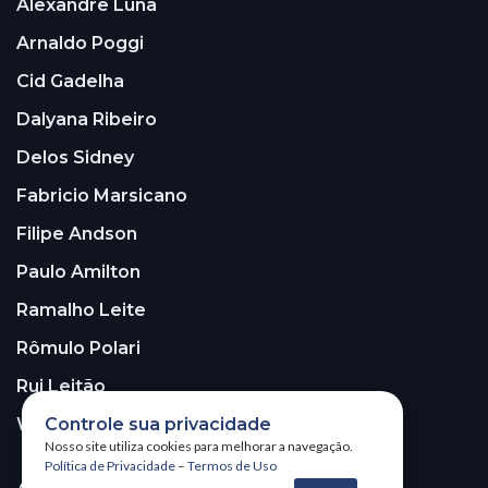
Alexandre Luna
Arnaldo Poggi
Cid Gadelha
Dalyana Ribeiro
Delos Sidney
Fabricio Marsicano
Filipe Andson
Paulo Amilton
Ramalho Leite
Rômulo Polari
Rui Leitão
Controle sua privacidade
Walter Santos
Nosso site utiliza cookies para melhorar a navegação.
Política de Privacidade
–
Termos de Uso