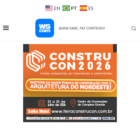
PT
EN
ES