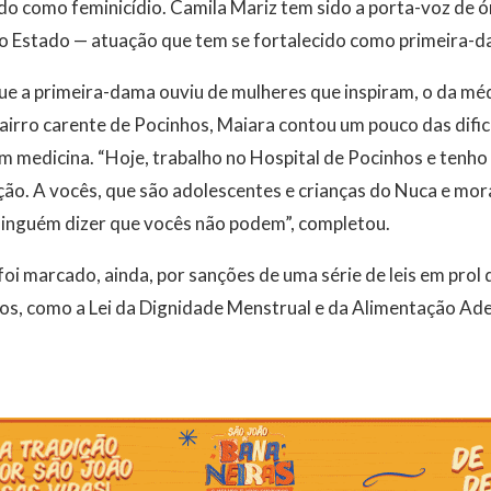
cado como feminicídio. Camila Mariz tem sido a porta-voz de 
no Estado — atuação que tem se fortalecido como primeira-d
que a primeira-dama ouviu de mulheres que inspiram, o da m
irro carente de Pocinhos, Maiara contou um pouco das dific
m medicina. “Hoje, trabalho no Hospital de Pocinhos e tenh
ção. A vocês, que são adolescentes e crianças do Nuca e mor
inguém dizer que vocês não podem”, completou.
oi marcado, ainda, por sanções de uma série de leis em prol 
os, como a Lei da Dignidade Menstrual e da Alimentação Ad