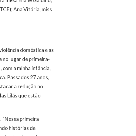
a mesa Eliane Galdino,
TCE); Ana Vitória, miss
iolência doméstica e as
 no lugar de primeira-
, com a minha infância,
ca. Passados 27 anos,
estacar a redução no
as Lilás que estão
. “Nessa primeira
ndo histórias de