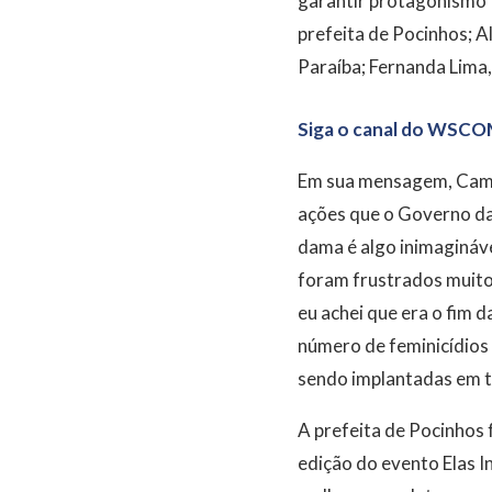
garantir protagonismo 
prefeita de Pocinhos; A
Paraíba; Fernanda Lima,
Siga o canal do WSCO
Em sua mensagem, Camil
ações que o Governo da
dama é algo inimagináve
foram frustrados muito
eu achei que era o fim d
número de feminicídios
sendo implantadas em t
A prefeita de Pocinhos
edição do evento Elas I