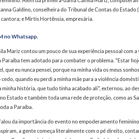
feminino. Além da primeira-dama Camila Mariz, compuseram 
lanna Galdino, conselheira do Tribunal de Contas do Estado (
 cantora; e Mirtis Hortênsia, empresária.
M no Whatsapp.
a Mariz contou um pouco de sua experiência pessoal com a v
 Paraíba tem adotado para combater o problema. “Estar hoje
l, que eu nunca pensei, porque na minha vida os meus sonhos
 cedo, quando eu perdi a minha mãe para a violência domésti
a minha história, que tudo tinha acabado ali”, externou, ao d
 no Estado e também toda uma rede de proteção, como as Sal
oda a Paraíba.
 falou da importância do evento no empoderamento feminino
nspiram, a gente começa literalmente com o pé direito, conta