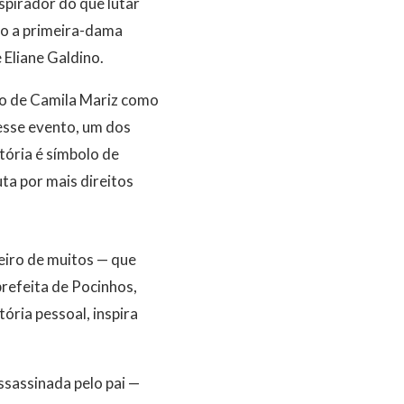
spirador do que lutar
mo a primeira-dama
Eliane Galdino.
ão de Camila Mariz como
esse evento, um dos
tória é símbolo de
ta por mais direitos
eiro de muitos — que
refeita de Pocinhos,
ória pessoal, inspira
ssassinada pelo pai —