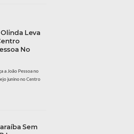
Olinda Leva
Centro
Pessoa No
a a João Pessoa no
ejo junino no Centro
araíba Sem