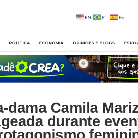
PT
EN
ES
POLÍTICA
ECONOMIA
OPINIÕES E BLOGS
ESPO
a-dama Camila Mariz
geada durante even
rotagonismo femini