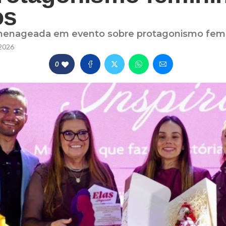
os
omenageada em evento sobre protagonismo fem
2026
0