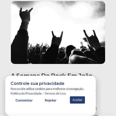
A Semana Do Rock Em João
Pessoa Promete Um Dos
Controle sua privacidade
Maiores Finais De Semana Do
Nosso site utiliza cookies para melhorar a navegação.
Política de Privacidade
–
Termos de Uso
Ano!
Aceitar
Customizar
Rejeitar
A Semana do Rock em João Pessoa tá destruidora!
Simplesmente teremos três grandes eventos em um