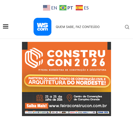
PT
EN
ES