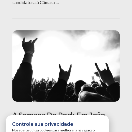
candidatura à Câmara …
A Semana Do Rock Em João
Pessoa Promete Um Dos
Controle sua privacidade
Maiores Finais De Semana Do
Nosso site utiliza cookies para melhorar a navegação.