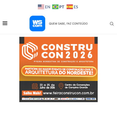
PT
EN
ES