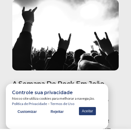
A Semana Do Rock Em João
Pessoa Promete Um Dos
Controle sua privacidade
Maiores Finais De Semana Do
Nosso site utiliza cookies para melhorar a navegação.
Política de Privacidade
–
Termos de Uso
Ano!
Aceitar
Customizar
Rejeitar
A Semana do Rock em João Pessoa tá destruidora!
Simplesmente teremos três grandes eventos em um