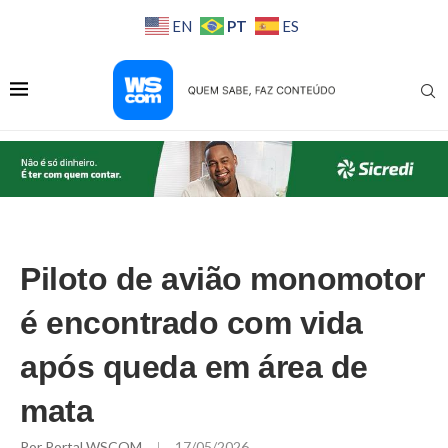
PT
EN
ES
Piloto de avião monomotor
é encontrado com vida
após queda em área de
mata
Por
Portal WSCOM
17/05/2026