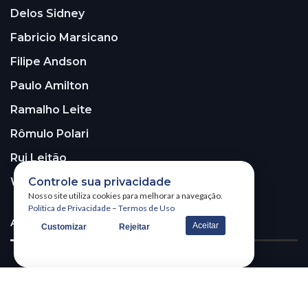
Delos Sidney
Fabricio Marsicano
Filipe Andson
Paulo Amilton
Ramalho Leite
Rômulo Polari
Rui Leitão
Controle sua privacidade
Walter Santos
Nosso site utiliza cookies para melhorar a navegação.
Política de Privacidade
–
Termos de Uso
ASSINE A NOSSA NEWSLETTER!
Aceitar
Customizar
Rejeitar
Receba nossa newsletter