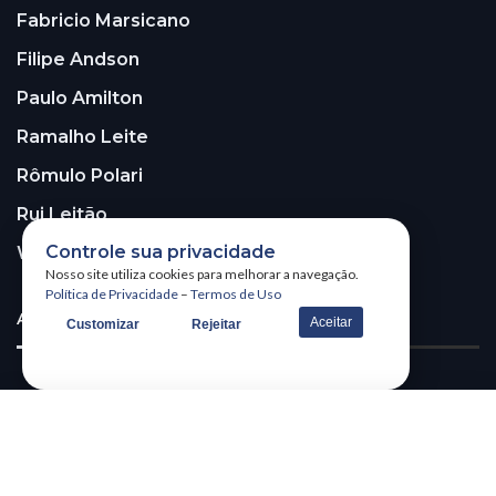
Fabricio Marsicano
Filipe Andson
Paulo Amilton
Ramalho Leite
Rômulo Polari
Rui Leitão
Controle sua privacidade
Walter Santos
Nosso site utiliza cookies para melhorar a navegação.
Política de Privacidade
–
Termos de Uso
ASSINE A NOSSA NEWSLETTER!
Aceitar
Customizar
Rejeitar
Receba nossa newsletter