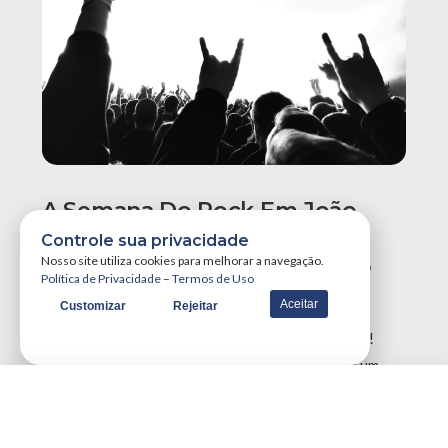
A Semana Do Rock Em João
Pessoa Promete Um Dos
Controle sua privacidade
Maiores Finais De Semana Do
Nosso site utiliza cookies para melhorar a navegação.
Política de Privacidade
–
Termos de Uso
Ano!
Aceitar
Customizar
Rejeitar
A Semana do Rock em João Pessoa tá destruidora!
Simplesmente teremos três grandes eventos em um
único final de semana, …