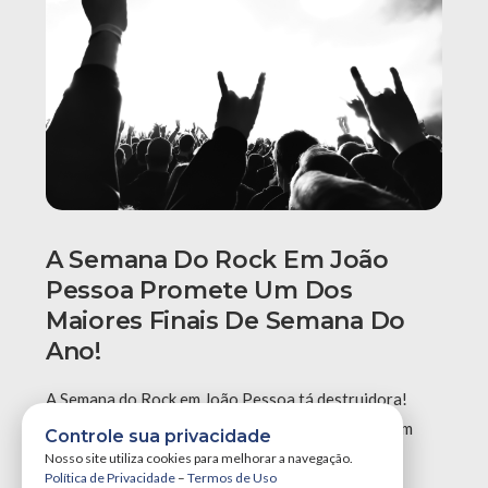
A Semana Do Rock Em João
Pessoa Promete Um Dos
Maiores Finais De Semana Do
Ano!
A Semana do Rock em João Pessoa tá destruidora!
Simplesmente teremos três grandes eventos em um
Controle sua privacidade
único final de semana, …
Nosso site utiliza cookies para melhorar a navegação.
Política de Privacidade
–
Termos de Uso