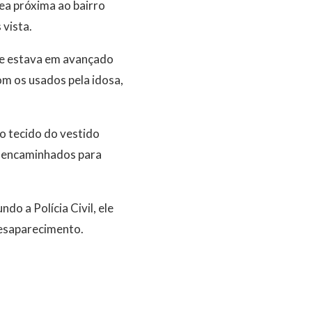
ea próxima ao bairro
 vista.
 ele estava em avançado
m os usados pela idosa,
o tecido do vestido
m encaminhados para
o a Polícia Civil, ele
desaparecimento.