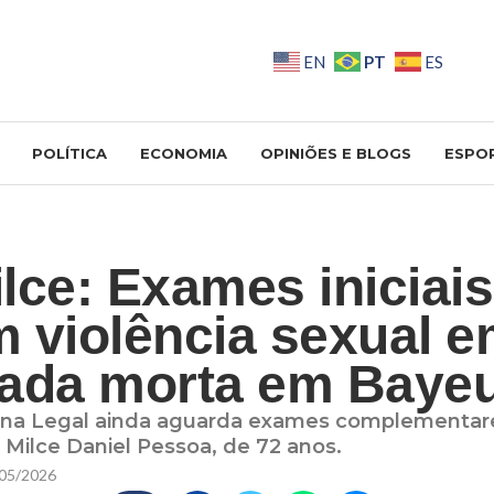
PT
EN
ES
POLÍTICA
ECONOMIA
OPINIÕES E BLOGS
ESPO
lce: Exames iniciai
 violência sexual e
rada morta em Baye
cina Legal ainda aguarda exames complementares
Milce Daniel Pessoa, de 72 anos.
05/2026