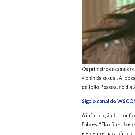
Os primeiros exames rea
violência sexual. A id
de João Pessoa, no dia 2
Siga o canal do WSCO
A informação foi confir
Fabres. “Ela não sofreu 
elementos para afirmar v