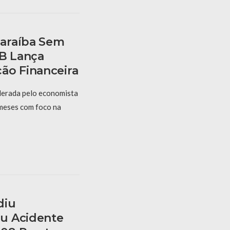
araíba Sem
PB Lança
ão Financeira
derada pelo economista
 meses com foco na
diu
u Acidente