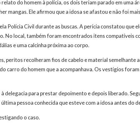
relato do homem à polícia, os dois teriam parado em uma ár
r mangas. Ele afirmou que a idosa se afastou e não foi mais
ela Polícia Civil durante as buscas. A perícia constatou que
. No local, também foram encontrados itens compatíveis co
álias e uma calcinha próxima ao corpo.
s, peritos recolheram fios de cabelo e material semelhante a
 do carro do homem que a acompanhava. Os vestígios fora
 delegacia para prestar depoimento e depois liberado. Segund
 a última pessoa conhecida que esteve com a idosa antes do 
vestigando o caso.