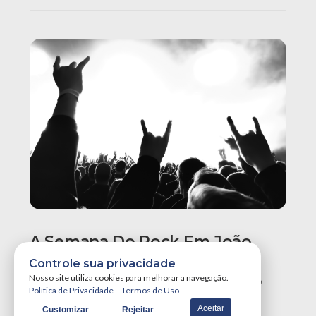
A Semana Do Rock Em João
Pessoa Promete Um Dos
Controle sua privacidade
Maiores Finais De Semana Do
Nosso site utiliza cookies para melhorar a navegação.
Política de Privacidade
–
Termos de Uso
Ano!
Aceitar
Customizar
Rejeitar