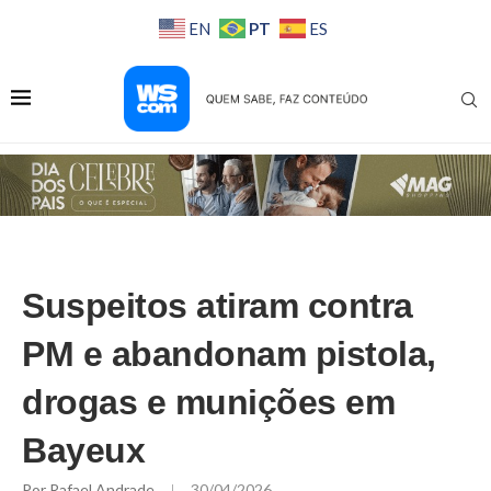
PT
EN
ES
Suspeitos atiram contra
PM e abandonam pistola,
drogas e munições em
Bayeux
Por
Rafael Andrade
30/04/2026