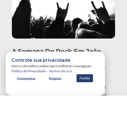
A Semana Do Rock Em João
Pessoa Promete Um Dos
Controle sua privacidade
Maiores Finais De Semana Do
Nosso site utiliza cookies para melhorar a navegação.
Política de Privacidade
–
Termos de Uso
Ano!
Aceitar
Customizar
Rejeitar
A Semana do Rock em João Pessoa tá destruidora!
Simplesmente teremos três grandes eventos em um
único final de semana, …
VER MAIS NOTÍCIAS