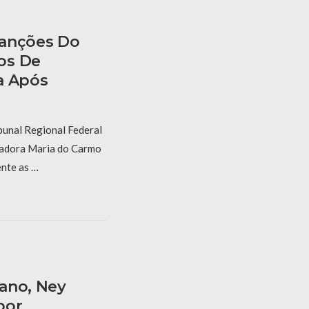
Sanções Do
os De
a Após
bunal Regional Federal
gadora Maria do Carmo
nte as …
ano, Ney
bor