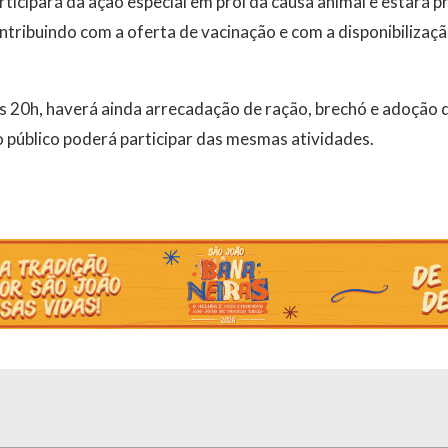
cipará da ação especial em prol da causa animal e estará pr
ontribuindo com a oferta de vacinação e com a disponibilizaç
s 20h, haverá ainda arrecadação de ração, brechó e adoção de
o público poderá participar das mesmas atividades.