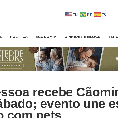
PT
EN
ES
S
POLÍTICA
ECONOMIA
OPINIÕES E BLOGS
ESP
essoa recebe Cãomi
ábado; evento une e
o com pets