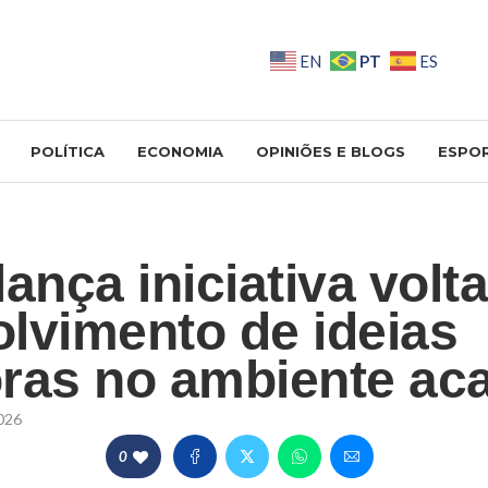
PT
EN
ES
POLÍTICA
ECONOMIA
OPINIÕES E BLOGS
ESPO
ança iniciativa volt
lvimento de ideias
ras no ambiente ac
026
0