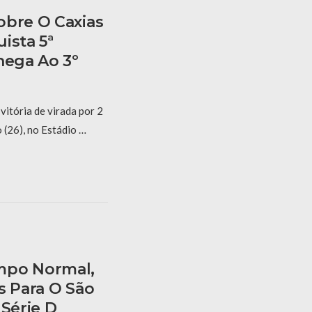
obre O Caxias
ista 5ª
hega Ao 3º
tória de virada por 2
 (26), no Estádio …
mpo Normal,
s Para O São
 Série D