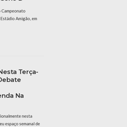
do Campeonato
o Estádio Amigão, em
esta Terça-
Debate
e
enda Na
ionalmente nesta
seu espaço semanal de