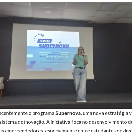
ecentemente o programa
Supernova
, uma nova estratégia 
istema de inovação. A iniciativa foca no desenvolvimento de
is empreendedores, especialmente entre estudantes de diver