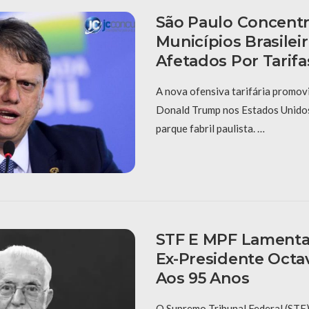
São Paulo Concentr
Municípios Brasilei
Afetados Por Tarif
A nova ofensiva tarifária promov
Donald Trump nos Estados Unidos
parque fabril paulista. …
STF E MPF Lament
Ex-Presidente Octav
Aos 95 Anos
O Supremo Tribunal Federal (STF)