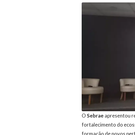
O
Sebrae
apresentou r
fortalecimento do ecoss
formação de novos perf