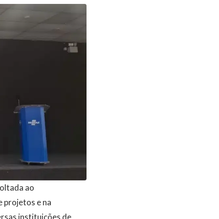
voltada ao
 projetos e na
sas instituições de