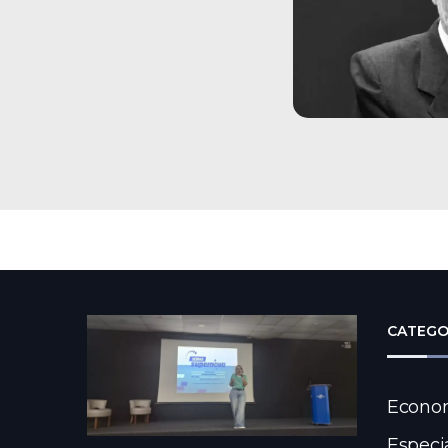
CATEGO
Econo
Especi