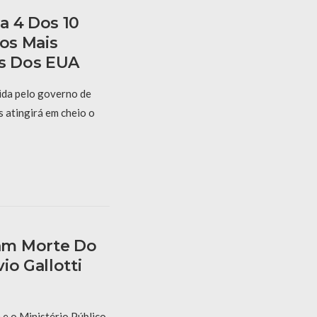
a 4 Dos 10
ros Mais
as Dos EUA
ida pelo governo de
 atingirá em cheio o
am Morte Do
io Gallotti
 e o Ministério Público