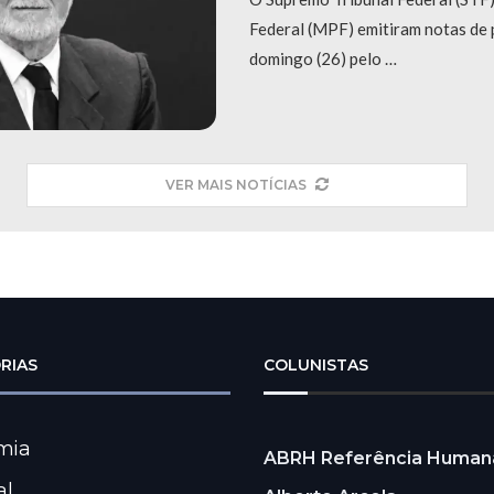
Federal (MPF) emitiram notas de 
domingo (26) pelo …
VER MAIS NOTÍCIAS
RIAS
COLUNISTAS
mia
ABRH Referência Human
al