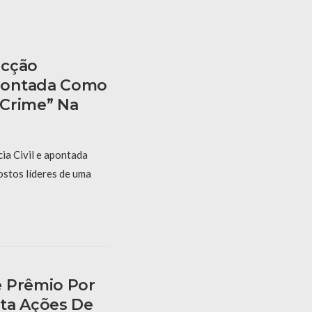
acção
pontada Como
 Crime” Na
ia Civil e apontada
stos líderes de uma
e Prêmio Por
ta Ações De