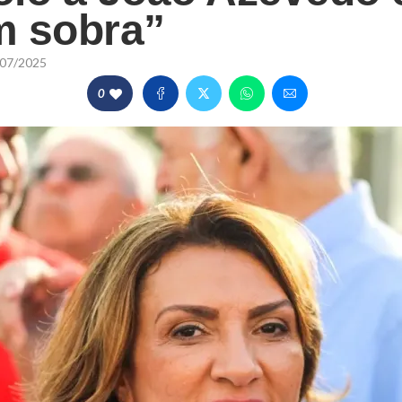
m sobra”
07/2025
0