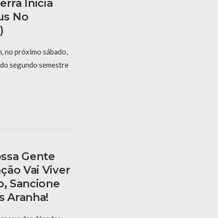
rra Inicia
us No
)
, no próximo sábado,
s do segundo semestre
ssa Gente
ção Vai Viver
o, Sancione
s Aranha!