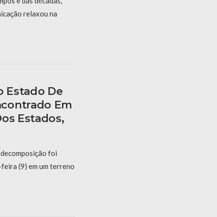
mpos e das décadas,
nicação relaxou na
 Estado De
ncontrado Em
Dos Estados,
 decomposição foi
feira (9) em um terreno