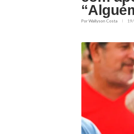
“Algué
Por
Wallyson Costa
19/