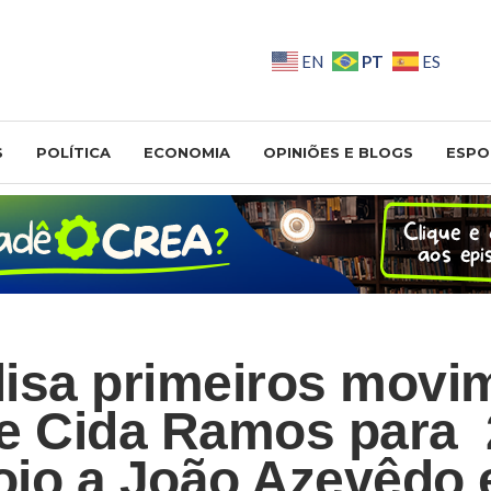
PT
EN
ES
S
POLÍTICA
ECONOMIA
OPINIÕES E BLOGS
ESPO
isa primeiros movi
e Cida Ramos para
io a João Azevêdo 