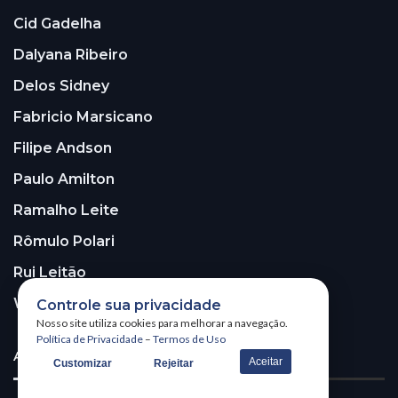
Cid Gadelha
Dalyana Ribeiro
Delos Sidney
Fabricio Marsicano
Filipe Andson
Paulo Amilton
Ramalho Leite
Rômulo Polari
Rui Leitão
Walter Santos
Controle sua privacidade
Nosso site utiliza cookies para melhorar a navegação.
Política de Privacidade
–
Termos de Uso
ASSINE A NOSSA NEWSLETTER!
Aceitar
Customizar
Rejeitar