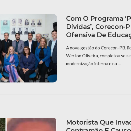
Com O Programa ‘P
Dívidas’, Corecon-
Ofensiva De Educaç
A nova gestão do Corecon-PB, li
Werton Oliveira, completou seis
modernização interna e na …
Motorista Que Inva
Contramão E Causo