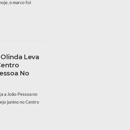
hoje, o marco foi
Olinda Leva
Centro
Pessoa No
a a João Pessoa no
ejo junino no Centro