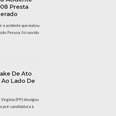
08 Presta
berado
r o acidente que matou
oão Pessoa, foi ouvido
Fake De Ato
 Ao Lado De
 Virgínia (PP) divulgou
de pré-candidatura à