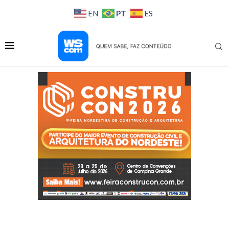
PT
EN
ES