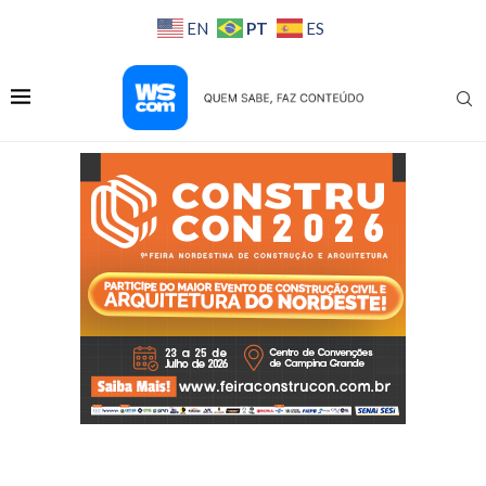
PT
EN
ES