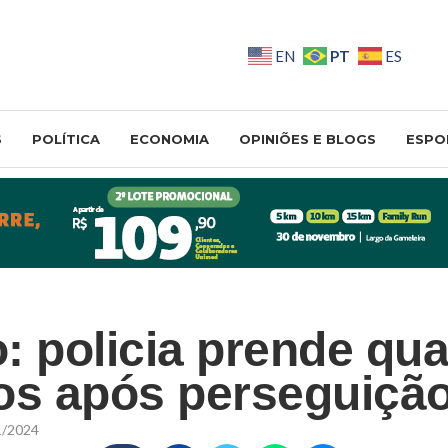
PT
EN
ES
S
POLÍTICA
ECONOMIA
OPINIÕES E BLOGS
ESPO
: policia prende qua
os após perseguiçã
1/2024