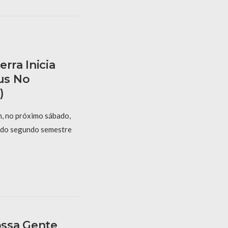
rra Inicia
us No
)
, no próximo sábado,
s do segundo semestre
ssa Gente