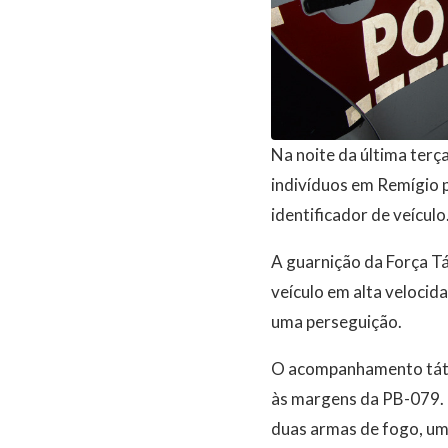
Na noite da última terç
indivíduos em Remígio p
identificador de veículo
A guarnição da Força T
veículo em alta veloci
uma perseguição.
O acompanhamento tátic
às margens da PB-079.
duas armas de fogo, um 