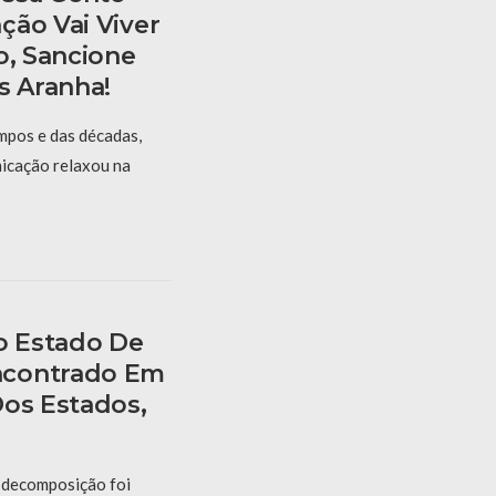
ção Vai Viver
o, Sancione
s Aranha!
mpos e das décadas,
nicação relaxou na
 Estado De
ncontrado Em
Dos Estados,
 decomposição foi