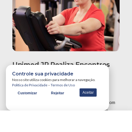
Unimed JP Realiza Encontros
Virtuais Gratuitos Com
Controle sua privacidade
Orientações Para Perda De
Nosso site utiliza cookies para melhorar a navegação.
Política de Privacidade
–
Termos de Uso
Peso Saudável
Aceitar
Customizar
Rejeitar
É possível perder peso de forma segura e eficaz com
as orientações corretas e incentivo à mudança de
hábitos. …