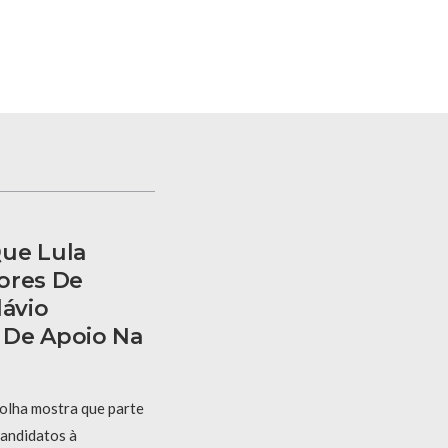
ue Lula
ores De
lávio
 De Apoio Na
olha mostra que parte
candidatos à