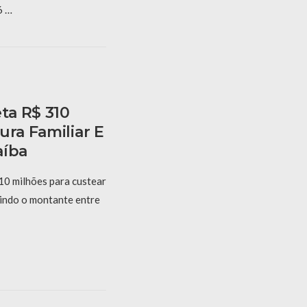
6 …
eta R$ 310
ura Familiar E
aíba
10 milhões para custear
dindo o montante entre