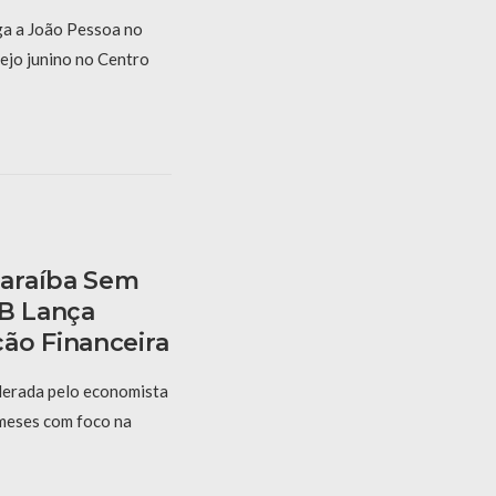
a a João Pessoa no
ejo junino no Centro
araíba Sem
PB Lança
ão Financeira
derada pelo economista
 meses com foco na