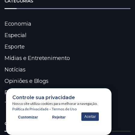
CATEGORIAS
Economia
Especial
Esporte
Mídias e Entretenimento
Notícias
Opiniões e Blogs
Política
Controle sua privacidade
Tecnologia & Inovação
Nosso site utiliza cookies para melhorar a navegação.
Política de Privacidade
–
Termos de Uso
Aceitar
Customizar
Rejeitar
COLUNISTAS