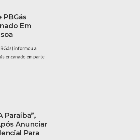
e PBGás
anado Em
ssoa
PBGás) informou a
gás encanado em parte
 Paraíba”,
Após Anunciar
encial Para