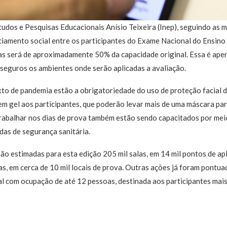
tudos e Pesquisas Educacionais Anísio Teixeira (Inep), seguindo as m
iamento social entre os participantes do Exame Nacional do Ensino
las será de aproximadamente 50% da capacidade original. Essa é ap
seguros os ambientes onde serão aplicadas a avaliação.
to de pandemia estão a obrigatoriedade do uso de proteção facial d
 em gel aos participantes, que poderão levar mais de uma máscara par
trabalhar nos dias de prova também estão sendo capacitados por meio
das de segurança sanitária.
ão estimadas para esta edição 205 mil salas, em 14 mil pontos de a
las, em cerca de 10 mil locais de prova. Outras ações já foram pontu
l com ocupação de até 12 pessoas, destinada aos participantes mais