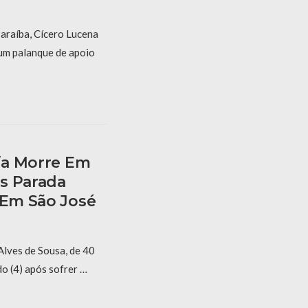
araíba, Cícero Lucena
um palanque de apoio
ria Morre Em
s Parada
 Em São José
Alves de Sousa, de 40
o (4) após sofrer …