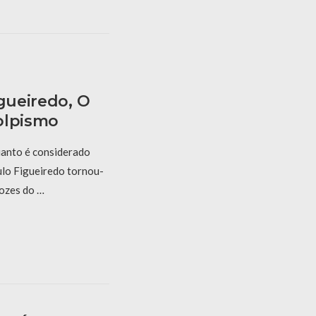
igueiredo, O
olpismo
anto é considerado
aulo Figueiredo tornou-
vozes do …