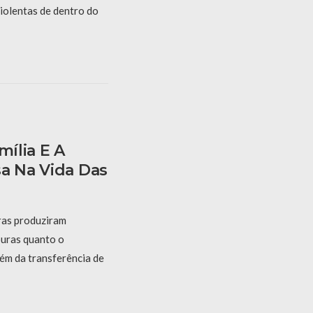
iolentas de dentro do
mília E A
sa Na Vida Das
iras produziram
uras quanto o
ém da transferência de