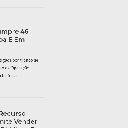
Cumpre 46
ba E Em
igada por tráfico de
lvo da Operação
rta-feira …
Recurso
mite Vender