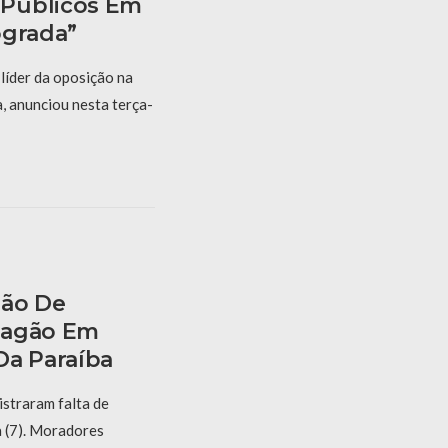
Públicos Em
ógrada”
líder da oposição na
 anunciou nesta terça-
são De
pagão Em
Da Paraíba
istraram falta de
a (7). Moradores