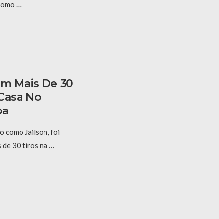
 como …
m Mais De 30
 Casa No
ba
o como Jailson, foi
 de 30 tiros na …