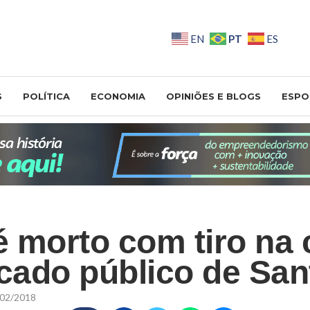
PT
EN
ES
S
POLÍTICA
ECONOMIA
OPINIÕES E BLOGS
ESPO
 morto com tiro na
ado público de Sant
02/2018