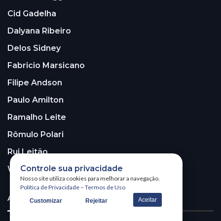
Cid Gadelha
Dalyana Ribeiro
Delos Sidney
Fabricio Marsicano
Filipe Andson
Paulo Amilton
Ramalho Leite
Rômulo Polari
Rui Leitão
Controle sua privacidade
Walter Santos
Nosso site utiliza cookies para melhorar a navegação.
Política de Privacidade
–
Termos de Uso
ASSINE A NOSSA NEWSLETTER!
Aceitar
Customizar
Rejeitar