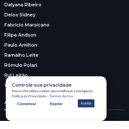
Dalyana Ribeiro
Delos Sidney
Fabricio Marsicano
Filipe Andson
Paulo Amilton
Ramalho Leite
Rômulo Polari
Rui Leitão
Controle sua privacidade
Walter Santos
Nosso site utiliza cookies para melhorar a navegação.
Política de Privacidade
–
Termos de Uso
ASSINE A NOSSA NEWSLETTER!
Aceitar
Customizar
Rejeitar
Receba nossa newsletter