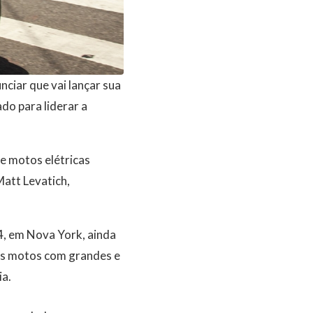
ciar que vai lançar sua
do para liderar a
e motos elétricas
att Levatich,
4, em Nova York, ainda
uas motos com grandes e
ia.