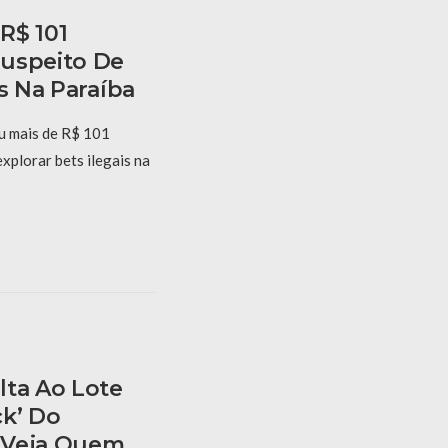
R$ 101
Suspeito De
is Na Paraíba
u mais de R$ 101
xplorar bets ilegais na
lta Ao Lote
ck’ Do
 Veja Quem