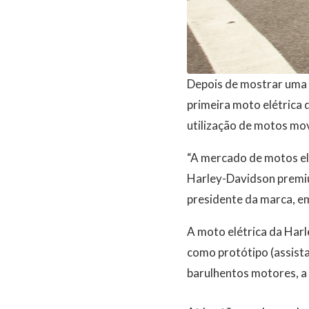
Depois de mostrar uma 
primeira moto elétrica 
utilização de motos mov
“A mercado de motos elé
Harley-Davidson premiu
presidente da marca, e
A moto elétrica da Har
como protótipo (assist
barulhentos motores, a