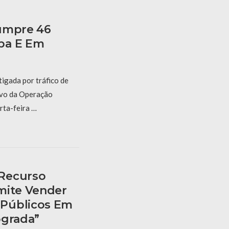
Cumpre 46
ba E Em
igada por tráfico de
lvo da Operação
rta-feira …
Recurso
mite Vender
Públicos Em
ógrada”