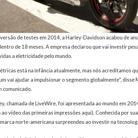
versão de testes em 2014, a Harley-Davidson acabou de anun
dentro de 18 meses. A empresa declarou que vai investir pesa
idas a eletricidade pelo mundo.
tricas está na infância atualmente, mas nós acreditamos qu
m vai ajudar a impulsionar o segmento globalmente”, disse M
m comunicado.
ley, chamada de LiveWire, foi apresentada ao mundo em 201
a ao vídeo das primeiras impressões aqui). Conhecida por s
 marca norte-americana surpreendeu ao investir na tecnolog