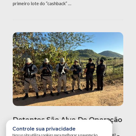
primeiro lote do “cashback” …
Detentos São Alvo De Operação
Por Comandar Tráfico E
Controle sua privacidade
Nosso site utiliza cookies para melhorar a navegação.