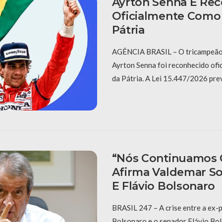
Ayrton Senna É Re
Oficialmente Como
Pátria
AGÊNCIA BRASIL – O tricampeão 
Ayrton Senna foi reconhecido ofi
da Pátria. A Lei 15.447/2026 pre
“Nós Continuamos C
Afirma Valdemar So
E Flávio Bolsonaro
BRASIL 247 – A crise entre a ex-
Bolsonaro e o senador Flávio Bol