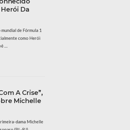
conhecido
 Herói Da
mundial de Fórmula 1
cialmente como Herói
vê …
om A Crise”,
bre Michelle
primeira-dama Michelle
sonaro (PL-RJ)