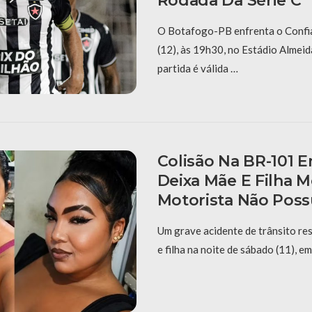
Rodada Da Série C
O Botafogo-PB enfrenta o Confi
(12), às 19h30, no Estádio Almei
partida é válida …
Colisão Na BR-101 E
Deixa Mãe E Filha M
Motorista Não Pos
Um grave acidente de trânsito re
e filha na noite de sábado (11), e