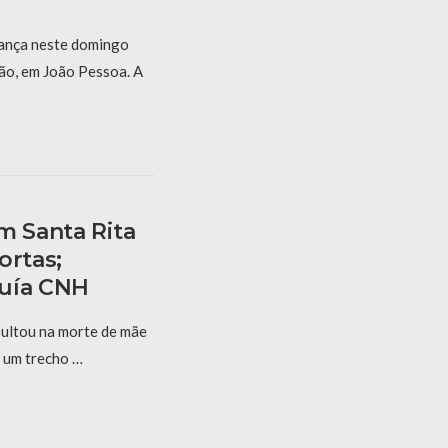
ança neste domingo
dão, em João Pessoa. A
m Santa Rita
ortas;
suía CNH
sultou na morte de mãe
m um trecho …