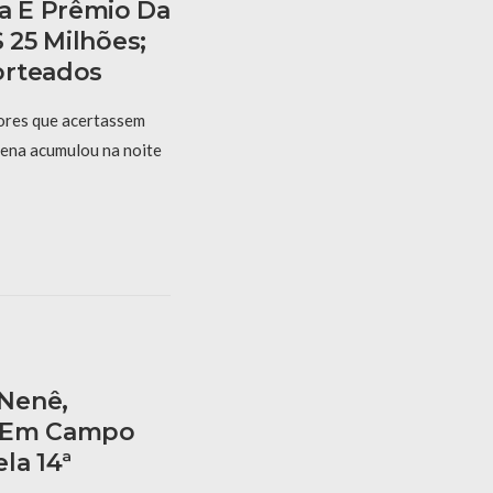
 E Prêmio Da
 25 Milhões;
orteados
res que acertassem
Sena acumulou na noite
Nenê,
a Em Campo
la 14ª