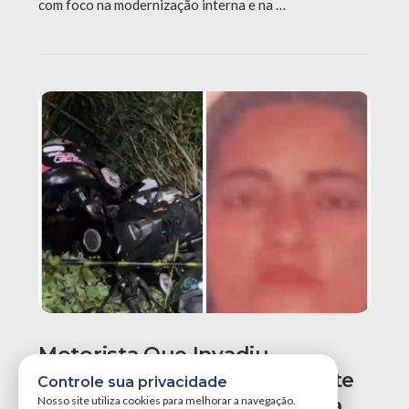
com foco na modernização interna e na …
Motorista Que Invadiu
Contramão E Causou Acidente
Controle sua privacidade
Com Morte Na PB-008 Presta
Nosso site utiliza cookies para melhorar a navegação.