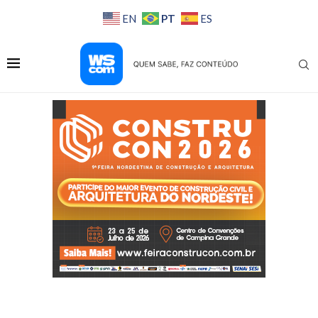
PT
EN
ES