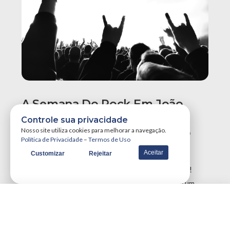
A Semana Do Rock Em João
Pessoa Promete Um Dos
Controle sua privacidade
Maiores Finais De Semana Do
Nosso site utiliza cookies para melhorar a navegação.
Política de Privacidade
–
Termos de Uso
Ano!
Aceitar
Customizar
Rejeitar
A Semana do Rock em João Pessoa tá destruidora!
Simplesmente teremos três grandes eventos em um
único final de semana, …
VER MAIS NOTÍCIAS