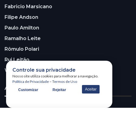
Fabricio Marsicano
Filipe Andson
Paulo Amilton
Ramalho Leite
Rômulo Polari
Rui Leitão
Controle sua privacidade
Walter Santos
Nosso site utiliza cookies para melhorar a navegação.
Política de Privacidade
–
Termos de Uso
ASSINE A NOSSA NEWSLETTER!
Aceitar
Customizar
Rejeitar
Receba nossa newsletter