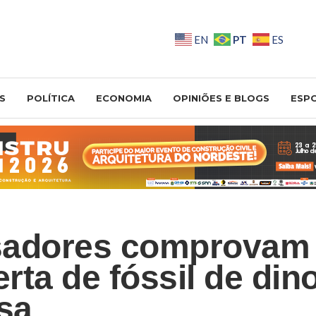
PT
EN
ES
S
POLÍTICA
ECONOMIA
OPINIÕES E BLOGS
ESP
sadores comprovam
rta de fóssil de din
sa