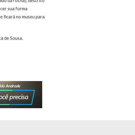
ado da rocha), descrito
ecer sua forma
 e ficará no museu para
ca de Sousa.