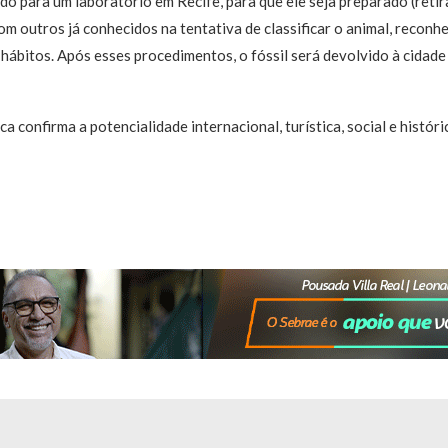
do para um laboratório em Recife, para que ele seja preparado (retir
 outros já conhecidos na tentativa de classificar o animal, reconh
 hábitos. Após esses procedimentos, o fóssil será devolvido à cidade
 confirma a potencialidade internacional, turística, social e históri