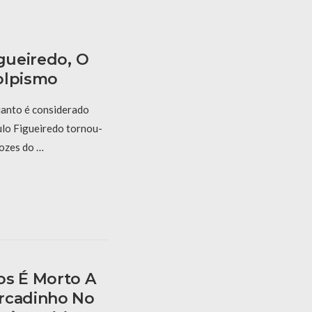
igueiredo, O
olpismo
anto é considerado
aulo Figueiredo tornou-
vozes do …
os É Morto A
rcadinho No