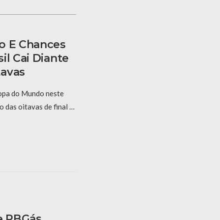
o E Chances
il Cai Diante
tavas
Copa do Mundo neste
 das oitavas de final …
e PBGás