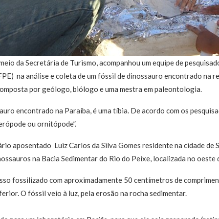
r meio da Secretária de Turismo, acompanhou um equipe de pesquisad
E) na análise e coleta de um fóssil de dinossauro encontrado na re
composta por geólogo, biólogo e uma mestra em paleontologia.
sauro encontrado na Paraíba, é uma tíbia. De acordo com os pesquisa
terópode ou ornitópode”.
ário aposentado Luiz Carlos da Silva Gomes residente na cidade de 
nossauros na Bacia Sedimentar do Rio do Peixe, localizada no oeste 
osso fossilizado com aproximadamente 50 centímetros de comprimen
rior. O fóssil veio à luz, pela erosão na rocha sedimentar.