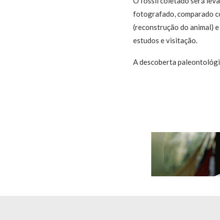
O fóssil coletado será leva
fotografado, comparado com
(reconstrução do animal) e
estudos e visitação.
A descoberta paleontológica