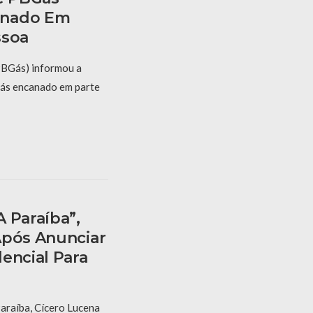
anado Em
ssoa
PBGás) informou a
gás encanado em parte
 Paraíba”,
Após Anunciar
encial Para
araíba, Cícero Lucena