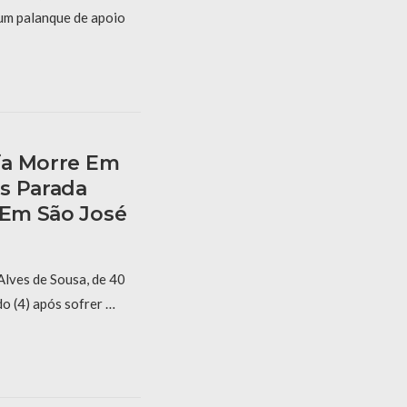
um palanque de apoio
ria Morre Em
s Parada
 Em São José
Alves de Sousa, de 40
o (4) após sofrer …