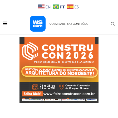
PT
EN
ES