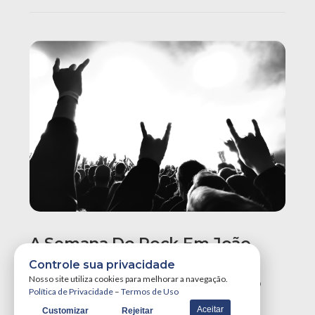
A Semana Do Rock Em João
Pessoa Promete Um Dos
Controle sua privacidade
Maiores Finais De Semana Do
Nosso site utiliza cookies para melhorar a navegação.
Política de Privacidade
–
Termos de Uso
Ano!
Aceitar
Customizar
Rejeitar