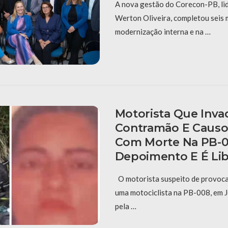
A nova gestão do Corecon-PB, li
Werton Oliveira, completou seis
modernização interna e na …
Motorista Que Inva
Contramão E Causo
Com Morte Na PB-0
Depoimento E É Li
O motorista suspeito de provoca
uma motociclista na PB-008, em J
pela …