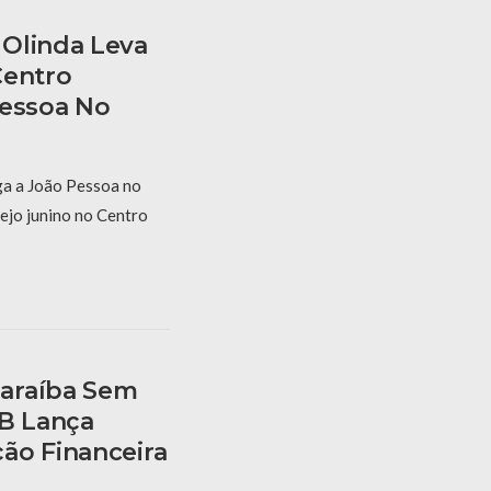
Olinda Leva
Centro
Pessoa No
a a João Pessoa no
ejo junino no Centro
araíba Sem
PB Lança
ão Financeira