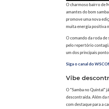
O charmoso bairro de M
amantes do bom samba. 
promove uma nova ediçã
muita energia positiva n
O comando da roda de s
pelo repertório contagi
um dos principais pont
Siga o canal do WSCO
Vibe descontr
O “Samba no Quintal” já
descontraída. Além da m
com destaque para a car