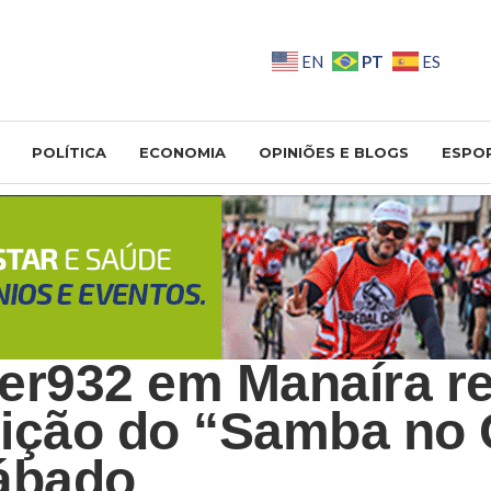
PT
EN
ES
POLÍTICA
ECONOMIA
OPINIÕES E BLOGS
ESPO
er932 em Manaíra r
ição do “Samba no 
ábado