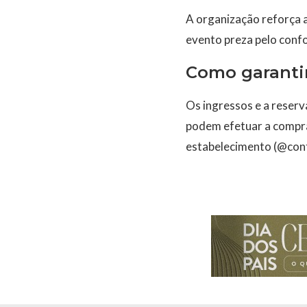
A organização reforça 
evento preza pelo confo
Como garantir
Os ingressos e a reserv
podem efetuar a compra 
estabelecimento (@cont