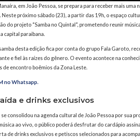
anaíra, em João Pessoa, se prepara para receber mais uma n
Neste próximo sábado (23), a partir das 19h, o espaço cult
o do projeto “Samba no Quintal”, prometendo reunir música
a capital paraibana.
amba desta edição fica por conta do grupo Fala Garoto, reco
ante e fiel às raízes do gênero. O evento acontece na conhec
os de encontro boêmios da Zona Leste.
M no Whatsapp.
aída e drinks exclusivos
 se consolidou na agenda cultural de João Pessoa por sua pro
úsica ao vivo, o público poderá desfrutar do cardápio assi
ta de drinks exclusivos e petiscos selecionados para acompa