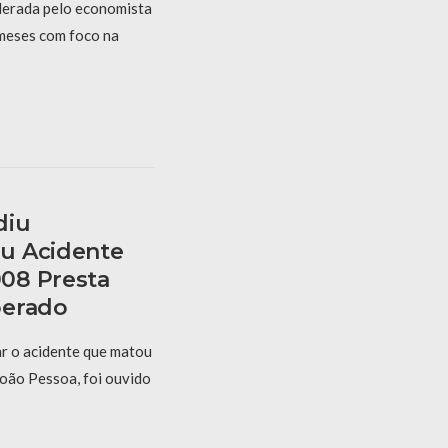
derada pelo economista
 meses com foco na
diu
u Acidente
08 Presta
berado
r o acidente que matou
oão Pessoa, foi ouvido