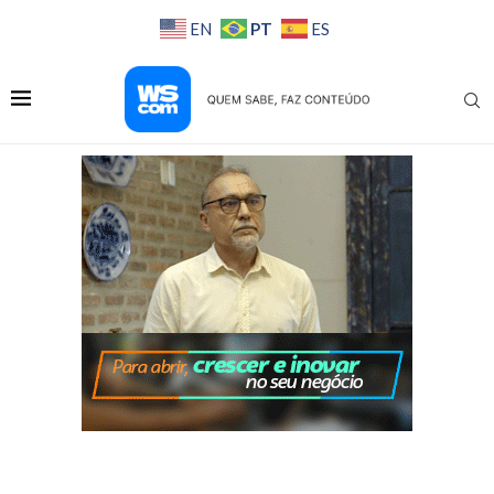
PT
EN
ES