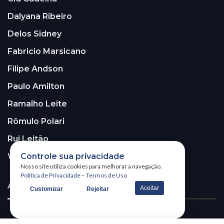
Dalyana Ribeiro
Delos Sidney
Fabricio Marsicano
Filipe Andson
Paulo Amilton
Ramalho Leite
Rômulo Polari
Rui Leitão
Controle sua privacidade
Walter Santos
Nosso site utiliza cookies para melhorar a navegação.
Política de Privacidade
–
Termos de Uso
ASSINE A NOSSA NEWSLETTER!
Aceitar
Customizar
Rejeitar